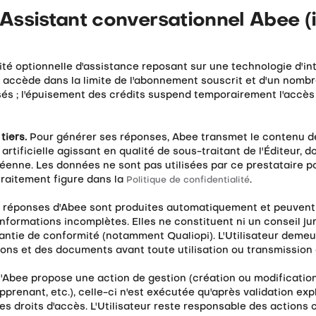
: Assistant conversationnel Abee (
té optionnelle d'assistance reposant sur une technologie d'inte
 y accède dans la limite de l'abonnement souscrit et d'un nomb
sés ; l'épuisement des crédits suspend temporairement l'accès
tiers.
Pour générer ses réponses, Abee transmet le contenu 
 artificielle agissant en qualité de sous-traitant de l'Éditeur, 
éenne. Les données ne sont pas utilisées par ce prestataire p
traitement figure dans la
.
Politique de confidentialité
 réponses d'Abee sont produites automatiquement et peuvent
nformations incomplètes. Elles ne constituent ni un conseil ju
rantie de conformité (notamment Qualiopi). L'Utilisateur demeu
ions et des documents avant toute utilisation ou transmission à
'Abee propose une action de gestion (création ou modificatio
pprenant, etc.), celle-ci n'est exécutée qu'après validation expli
ses droits d'accès. L'Utilisateur reste responsable des actions