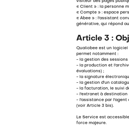
visiteur des pages publiq
« Client » : la personne 
« Compte » : espace perso
« Abee » : l'assistant con
générative, qui répond aux
Article 3 : Ob
Qualiobee est un logicie
permet notamment :
- la gestion des sessions
- la production et l'arc
évaluations) ;
- la signature électroniq
- la gestion d'un catalogu
- la facturation, le suivi
- l'extranet à destinatio
- l'assistance par l'agent
(voir Article 3 bis).
Le Service est accessible
force majeure.