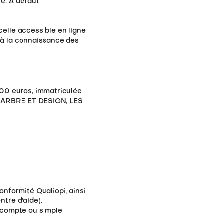
e. À défaut
celle accessible en ligne
e à la connaissance des
 500 euros, immatriculée
é MARBRE ET DESIGN, LES
onformité Qualiopi, ainsi
tre d'aide).
n compte ou simple