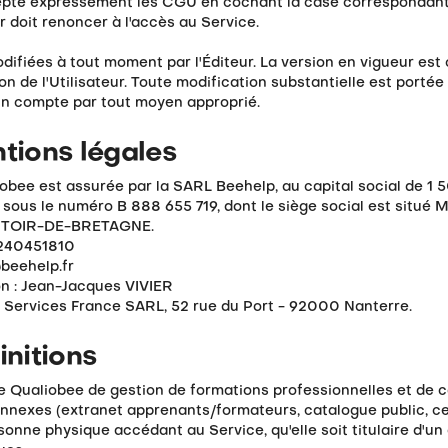
cepte expressément les CGU en cochant la case correspondant
ur doit renoncer à l'accès au Service.
fiées à tout moment par l'Éditeur. La version en vigueur est 
 de l'Utilisateur. Toute modification substantielle est porté
'un compte par tout moyen approprié.
ntions légales
iobee est assurée par la SARL Beehelp, au capital social de 1
sous le numéro B 888 655 719, dont le siège social est situ
TOIR-DE-BRETAGNE.
0240451810
beehelp.fr
on : Jean-Jacques VIVIER
Services France SARL, 52 rue du Port - 92000 Nanterre.
initions
me Qualiobee de gestion de formations professionnelles et de c
annexes (extranet apprenants/formateurs, catalogue public, cen
ersonne physique accédant au Service, qu'elle soit titulaire d'u