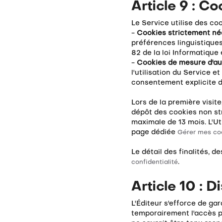
Article 9 : Co
Le Service utilise des co
-
Cookies strictement né
préférences linguistiques
82 de la loi Informatique 
-
Cookies de mesure d'au
l'utilisation du Service 
consentement explicite de
Lors de la première visit
dépôt des cookies non st
maximale de 13 mois. L'U
page dédiée
Gérer mes co
Le détail des finalités, 
.
confidentialité
Article 10 : D
L'Éditeur s'efforce de ga
temporairement l'accès p