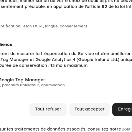
érences, mémorisation de votre choix de cookies). Ils ne peuv
entement préalable, en application de l'article 82 de la loi In
ntification, jeton CSRF, langue, consentement
dience
nt de mesurer la fréquentation du Service et d'en améliorer le
Tag Manager et Google Analytics 4 (Google Ireland Ltd.) uniq
Durée de conservation : 13 mois maximum.
 Google Tag Manager
 parcours utilisateur, optimisation
Tout refuser
Tout accepter
Enregi
 sur les traitements de données associés, consultez notre
polit